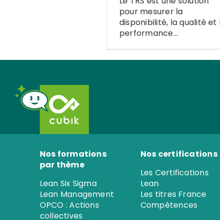
Le TRS est une solution
Green Be
pour mesurer la
San
disponibilité, la qualité et 
performance...
Green Belt 
Sigma E-l
Green Belt
Nos formations
Nos certifications
par thème
Les Certifications
Lean Six Sigma
Lean
Lean Management
Les titres France
OPCO : Actions
Compétences
collectives