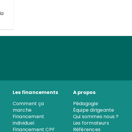
lt Lean
Black Belt Lean Six
té
Sigma E-learning
Formati
la
me
Lean Six
Master Black Belt
earning
 Lean IT
Les financements
A propos
Comment ça
Pédagogie
marche
Équipe dirigeante
Financement
Qui sommes nous ?
individuel
Les formateurs
Financement CPF
Références