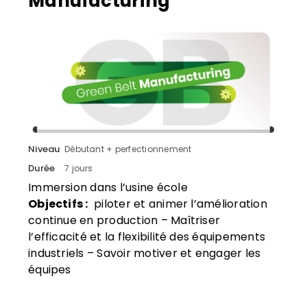
Niveau
Expert référent
Durée
80 heures
Formation certifiante pour devenir
responsable de la démarche Lean Six Sigma
Objectifs :
Élaborer et déployer la stratégie
d’amélioration continue – Piloter l’activité et
les résultats – Accompagner les équipes et
les CODIR
Eligible CPF
Formation certifiante