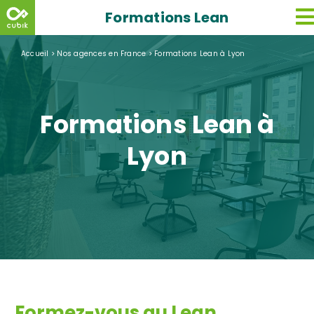
Skip
Formations Lean
to
content
Accueil
>
Nos agences en France
>
Formations Lean à Lyon
Formations Lean à
Lyon
Formez-vous au Lean