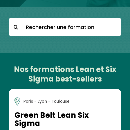
Search
for:
Nos formations Lean et Six
Search
for:
Sigma best-sellers
Paris - Lyon - Toulouse
Green Belt Lean Six
Sigma