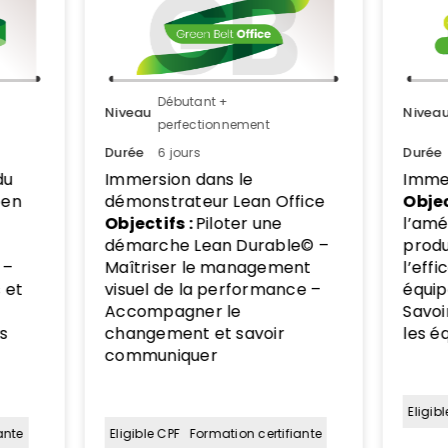
Nivea
Débutant +
Niveau
perfectionnement
Durée
Durée
7 jours
Imme
écol
Immersion dans l’usine école
Objec
fice
Objectifs :
piloter et animer
deven
l’amélioration continue en
déma
e© –
production – Maîtriser
sein 
nt
l’efficacité et la flexibilité des
e –
équipements industriels –
Savoir motiver et engager
les équipes
Eligib
Eligible CPF
Formation certifiante
ante