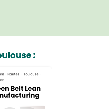
ulouse :
ES - TOULOUSE
ck Belt Lean
rable®