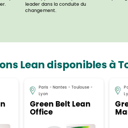
er.
leader dans la conduite du
changement.
ons Lean disponibles à To
se -
Paris- Nantes - Toulouse -
NANT
Lyon
an
Green Belt Lean
Bla
Manufacturing
Du