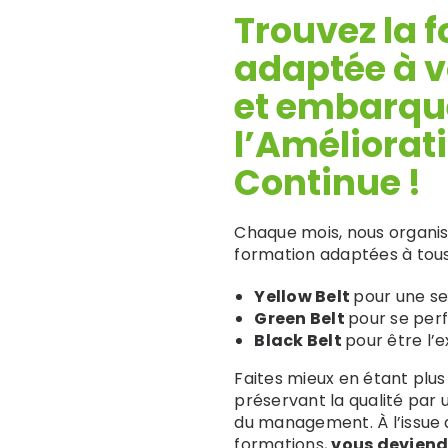
Trouvez la 
Green Be
San
adaptée à v
et
embarqu
Green Belt 
l’Améliorat
Sigma E-l
Continue !
Green Belt
Chaque mois, nous organis
formation adaptées à tous 
Yellow Belt
pour une sen
Green Belt
pour se per
Black Belt
pour être l’
Faites mieux en étant plus
préservant la qualité par
du management. À l’issue 
formations,
vous deviend