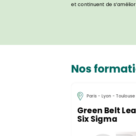
et continuent de s’amélior
Nos formati
Paris - Nantes - Toulou
aris - Lyon - Toulouse
Lyon
en Belt Lean
Green Belt Le
x Sigma
Office