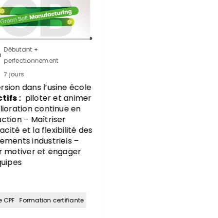
u
Expert
12 jours
rsion dans l’usine
e
tifs :
Formation pour
ir pilote et expert de la
rche Lean Durable® au
de votre structure.
le CPF
Formation certifiante