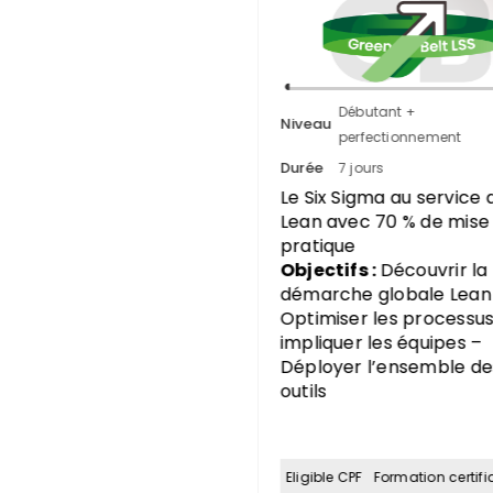
Débutant +
Débutant +
u
Niveau
perfectionnement
perfectionnement
Durée
7 jours
6 jours
x Sigma au service du
Immersion dans le
avec 70 % de mise en
démonstrateur Lean Of
que
Objectifs :
Piloter une
tifs :
Découvrir la
démarche Lean Durabl
rche globale Lean –
Maîtriser le manageme
iser les processus et
visuel de la performanc
quer les équipes –
Accompagner le
oyer l’ensemble des
changement et savoir
communiquer
le CPF
Formation certifiante
Eligible CPF
Formation certifi