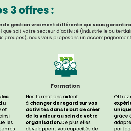
 3 offres :
 de gestion vraiment différente qui vous garantira 
 que soit votre secteur d’activité (industrielle ou tertiair
ands groupes), nous vous proposons un accompagnement 
Formation
 les
Nos formations aident
Offrez
(du
à
changer de regard sur vos
expéri
)
et
activités dans le but de créer
uniqu
ainsi
de la valeur au sein de votre
grâce à
ue les
organisation.
De plus elles
adaptés
e temps
développent vos capacités de
partag