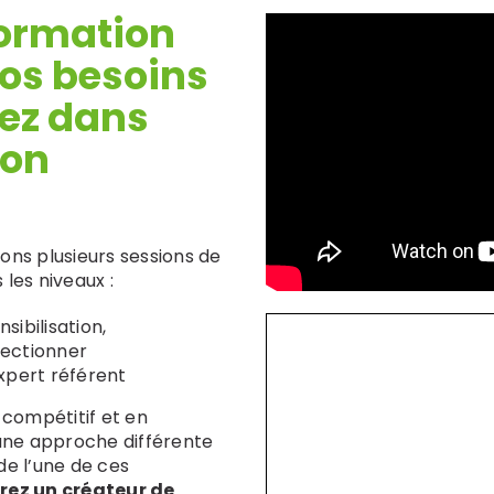
formation
lt Lean
Black Belt Lean Six
té
Sigma E-learning
Formati
os besoins
me
ez dans
Lean Six
Master Black Belt
ion
earning
 Lean IT
ons plusieurs sessions de
les niveaux :
sibilisation,
fectionner
expert référent
 compétitif et en
 une approche différente
de l’une de ces
rez un créateur de