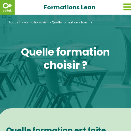
Skip
Formations Lean
to
content
Accueil
>
Formations Belt
>
Quelle formation choisir ?
Quelle formation
choisir ?
Quelle formation est faite