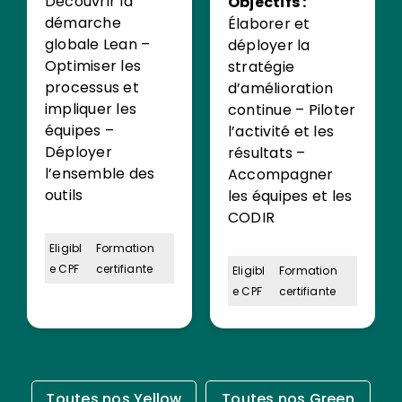
Découvrir la
Objectifs :
démarche
Élaborer et
globale Lean –
déployer la
Optimiser les
stratégie
processus et
d’amélioration
impliquer les
continue – Piloter
équipes –
l’activité et les
Déployer
résultats –
l’ensemble des
Accompagner
outils
les équipes et les
CODIR
Eligibl
Formation
e CPF
certifiante
Eligibl
Formation
e CPF
certifiante
Toutes nos Yellow
Toutes nos Green