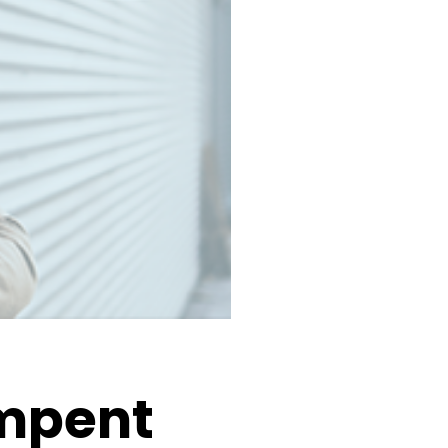
ons sur-
sure
ompent