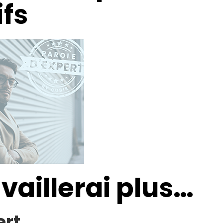
ifs
availlerai plus…
ert