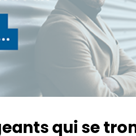
lt Lean
Black Belt Lean Six
té
Sigma E-learning
Formati
me
Lean Six
Master Black Belt
earning
 Lean IT
geants qui se tr