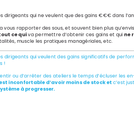
 les dirigeants qui ne veulent que des gains €€€ dans l’a
va vous rapporter des sous, et souvent bien plus qu’envi
tout ce qui
va permettre d’obtenir ces gains et qui
ne 
talités, muscle les pratiques managériales, etc.
les dirigeants qui veulent des gains significatifs de per
s !
alentir ou d’arrêter des ateliers le temps d’écluser les e
’est inconfortable d’avoir moins de stock et
c’est ju
 système à progresser.