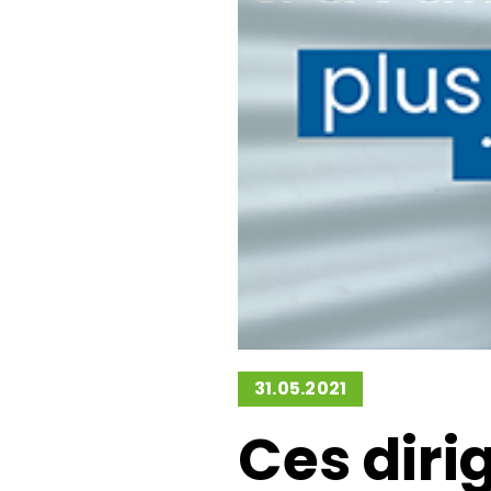
Green Be
San
Green Belt 
Sigma E-l
Green Belt
31.05.2021
Ces diri