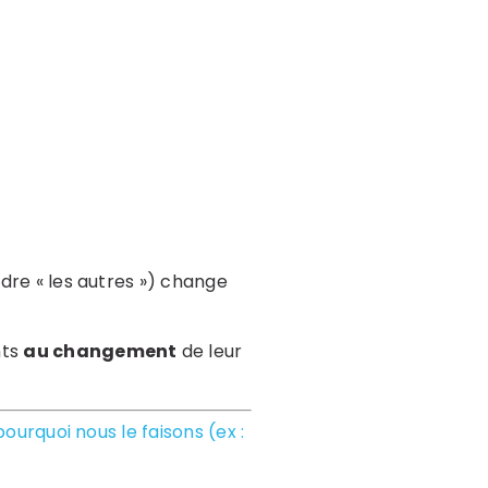
ndre « les autres ») change
nts
au changement
de leur
pourquoi nous le faisons (ex :