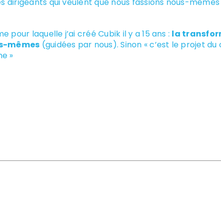
les dirigeants qui veulent que nous fassions nous-mêmes 
 pour laquelle j’ai créé Cubik il y a 15 ans :
la transfo
lles-mêmes
(guidées par nous). Sinon « c’est le projet du c
e »