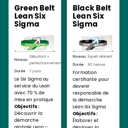
Green Belt
Black Belt
Lean Six
Lean Six
Sigma
Sigma
Niveau
Débutant +
Expert référent
Niveau
perfectionnement
Durée
80 heures
Durée
7 jours
Formation
Le Six Sigma au
certifiante pour
service du Lean
devenir
avec 70 % de
responsable de
mise en pratique
la démarche
Objectifs :
Lean Six Sigma
Découvrir la
Objectifs :
démarche
Élaborer et
globale Lean –
déployer la