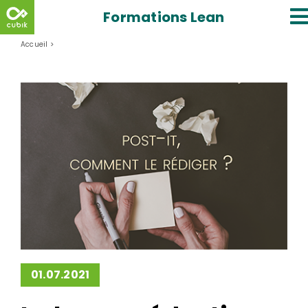
Skip
Formations Lean
to
content
Accueil
>
La bonne rédaction d’un post-it
01.07.2021