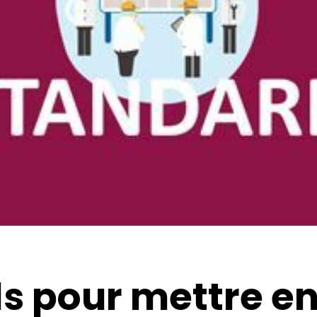
lt Lean
Black Belt Lean Six
té
Sigma E-learning
Formati
me
Lean Six
Master Black Belt
earning
 Lean IT
ls pour mettre e