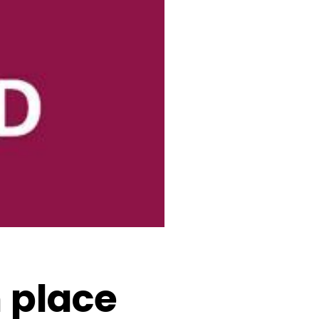
ons sur-
sure
n place