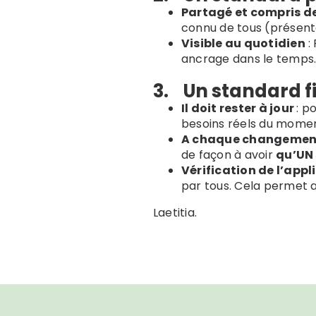
Partagé et compris de
connu de tous (présentat
Visible au quotidien
:
ancrage dans le temps
3. Un standard fi
Il doit rester à jour
: p
besoins réels du momen
A chaque changement
de façon à avoir
qu’UN 
Vérification de l’appl
par tous. Cela permet ai
Laetitia.