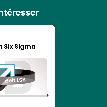
ntéresser
n Six Sigma