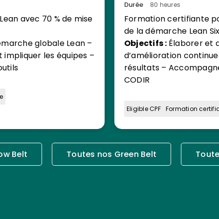
Durée
80 heures
u Lean avec 70 % de mise
Formation certifiante p
de la démarche Lean Si
émarche globale Lean –
Objectifs :
Élaborer et 
 impliquer les équipes –
d’amélioration continue –
utils
résultats – Accompagner
CODIR
e
Eligible CPF
Formation certifi
ow Belt
Toutes nos Green Belt
Toute