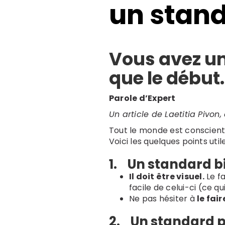
un stan
Vous avez un
que le début
Parole d’Expert
Un article de Laetitia Pivon
Tout le monde est conscient 
Voici les quelques points util
1. Un standard b
Il doit être visuel.
Le f
facile de celui-ci (ce q
Ne pas hésiter à
le fai
2. Un standard p