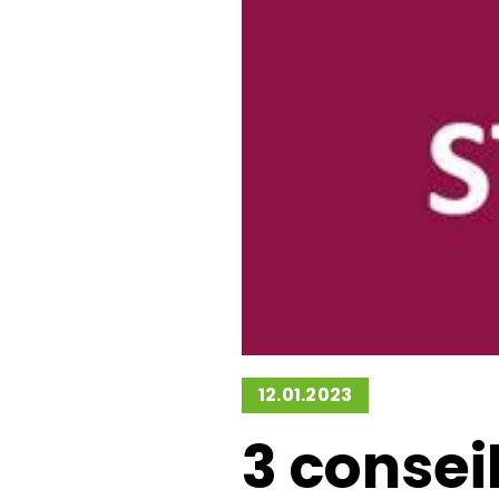
Green Be
San
Green Belt 
Sigma E-l
Green Belt
12.01.2023
3 consei