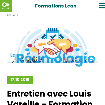
Skip
Formations Lean
to
content
Accueil
>
Entretien avec Louis Vareille – Formation en Réuniologie
17.10.2019
Entretien avec Louis
Vareille – Formation