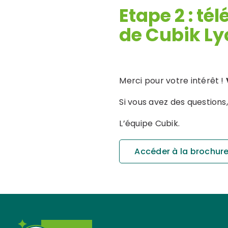
Etape 2 :
tél
Green Be
San
de Cubik Ly
Green Belt 
Sigma E-l
Merci pour votre intérêt !
Green Belt
Si vous avez des questions
L’équipe Cubik.
Accéder à la brochur