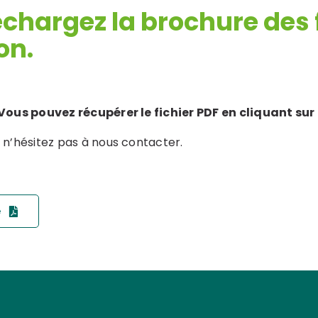
échargez la brochure des
lt Lean
Black Belt Lean Six
té
Sigma E-learning
Formati
on.
me
Lean Six
Master Black Belt
earning
Vous pouvez récupérer le fichier PDF en cliquant sur
 Lean IT
, n’hésitez pas à nous contacter.
e