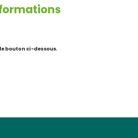
 formations
ons sur-
sure
 le bouton ci-dessous.