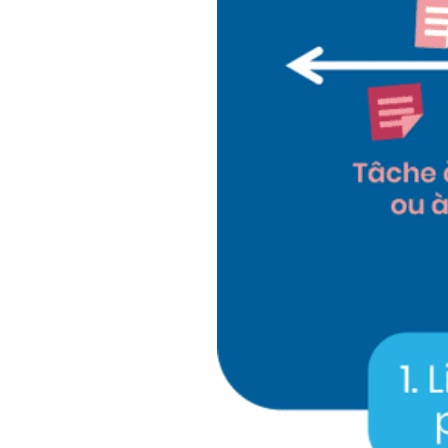
Green Be
San
Green Belt 
Sigma E-l
Green Belt