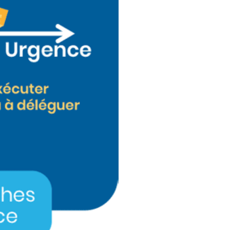
ons sur-
sure