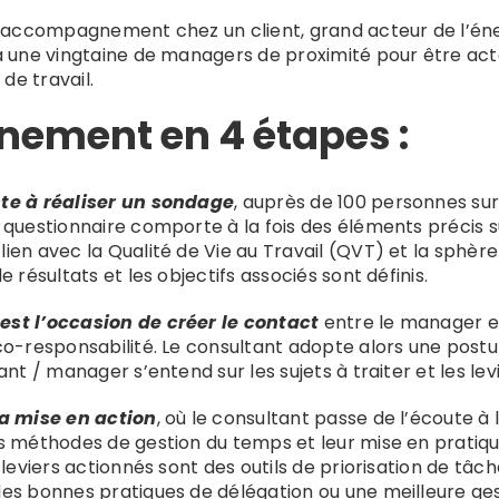
tre accompagnement chez un
client
, grand acteur de l’én
 à une vingtaine de managers de proximité pour être act
 de travail.
ement en 4 étapes :
ste à réaliser un sondage
, auprès de 100 personnes sur 
 questionnaire comporte à la fois des éléments précis 
ien avec la Qualité de Vie au Travail (QVT) et la sphère
 résultats et les objectifs associés sont définis.
est l’occasion de créer le contact
entre le manager et
co-responsabilité. Le consultant adopte alors une postur
nt / manager s’entend sur les sujets à traiter et les levi
la mise en action
, où le consultant passe de l’écoute à 
es méthodes de gestion du temps et leur mise en pratiq
 leviers actionnés sont des outils de priorisation de tâ
es bonnes pratiques de délégation ou une meilleure gest