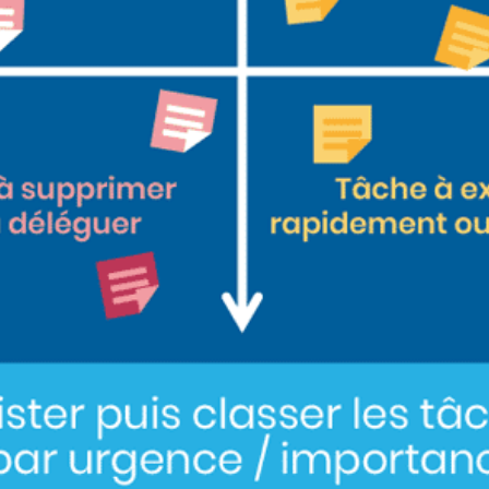
lt Lean
Black Belt Lean Six
té
Sigma E-learning
Formati
me
Lean Six
Master Black Belt
earning
 Lean IT