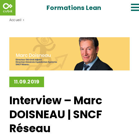
Skip
Formations Lean
to
content
Accueil
>
Interview – Marc DOISNEAU | SNCF Réseau
11.09.2019
Interview – Marc
DOISNEAU | SNCF
Réseau