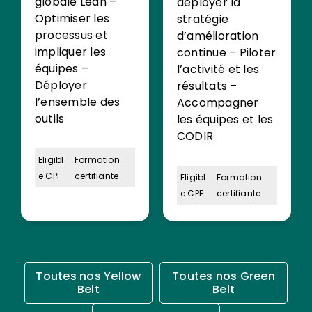
globale Lean –
déployer la
Optimiser les
stratégie
processus et
d’amélioration
impliquer les
continue – Piloter
équipes –
l’activité et les
Déployer
résultats –
l’ensemble des
Accompagner
outils
les équipes et les
CODIR
Eligibl
Formation
e CPF
certifiante
Eligibl
Formation
e CPF
certifiante
Toutes nos Yellow
Toutes nos Green
Belt
Belt