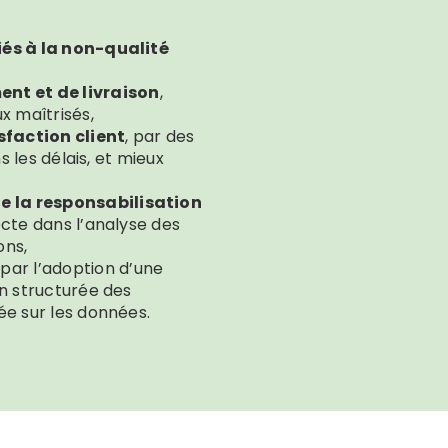
iés à la non-qualité
ent et de livraison
,
x maîtrisés,
sfaction client
, par des
s les délais, et mieux
 la responsabilisation
recte dans l’analyse des
ons,
, par l’adoption d’une
on structurée des
ée sur les données.