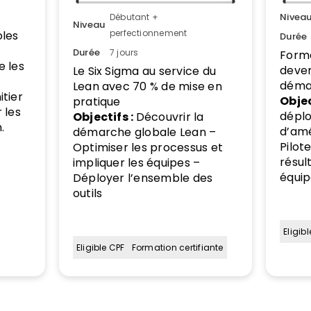
Nivea
Débutant +
Niveau
perfectionnement
oles
Durée
Durée
7 jours
Forma
 les
deven
Le Six Sigma au service du
démar
Lean avec 70 % de mise en
tier
Objec
pratique
 les
déplo
Objectifs :
Découvrir la
.
d’amé
démarche globale Lean –
Pilote
Optimiser les processus et
résul
impliquer les équipes –
équip
Déployer l’ensemble des
outils
Eligib
Eligible CPF
Formation certifiante