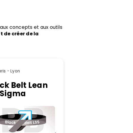
ux concepts et aux outils
t de créer de la
ris - Lyon
ck Belt Lean
 Sigma