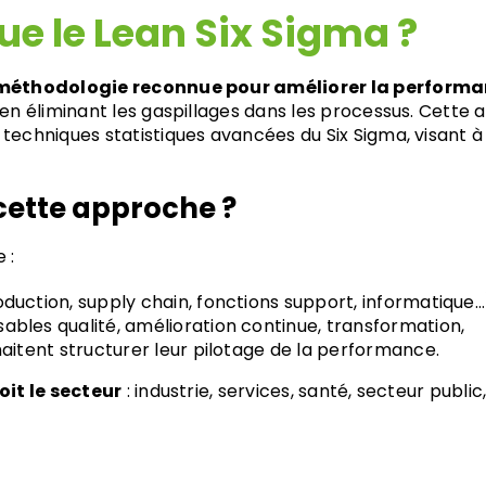
ue le Lean Six Sigma ?
lt Lean
Black Belt Lean Six
té
Sigma E-learning
Formati
me
méthodologie reconnue pour améliorer la performa
t en éliminant les gaspillages dans les processus. Cett
Lean Six
Master Black Belt
techniques statistiques avancées du Six Sigma, visant à g
earning
 cette approche ?
 Lean IT
 :
duction, supply chain, fonctions support, informatique…
sables qualité, amélioration continue, transformation,
aitent structurer leur pilotage de la performance.
oit le secteur
: industrie, services, santé, secteur publi