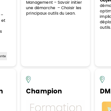
Objec
Management – Savoir initier
démar
une démarche – Choisir les
optim
principaux outils du Lean.
 –
impli
 et
déplo
outils
s
ante
n
Champion
DM