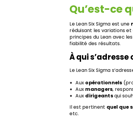
Qu’est-ce q
Green Be
San
Le Lean Six Sigma est une
réduisant les variations e
Green Belt 
principes du Lean avec les 
Sigma E-l
fiabilité des résultats.
À qui s’adresse
Green Belt
Le Lean Six Sigma s’adresse
Aux
opérationnels
(pro
Aux
managers
, respon
Aux
dirigeants
qui souh
Il est pertinent
quel que s
etc.