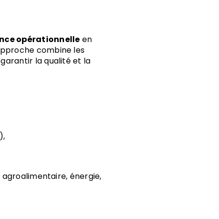
ons sur-
sure
nce opérationnelle
en
e approche combine les
arantir la qualité et la
),
c, agroalimentaire, énergie,