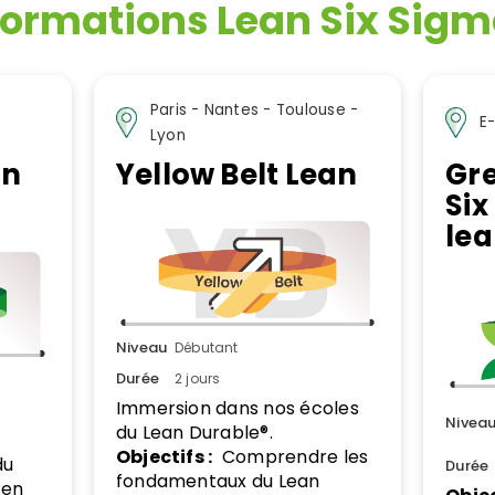
formations Lean Six Sig
Paris - Nantes - Toulouse -
E
Lyon
an
Yellow Belt Lean
Gre
Six
lea
Niveau
Débutant
Durée
2 jours
Immersion dans nos écoles
Nivea
du Lean Durable®.
Objectifs :
Comprendre les
du
Durée
fondamentaux du Lean
 en