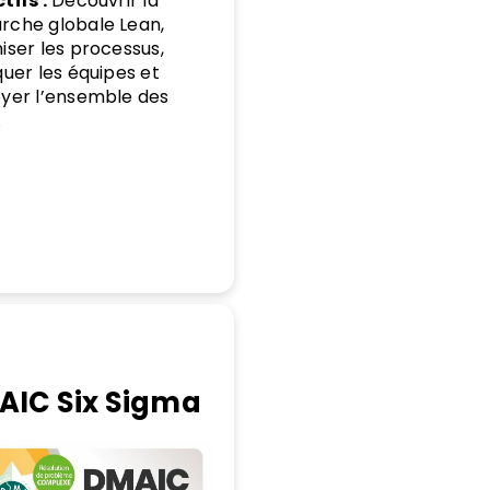
tifs :
Découvrir la
che globale Lean,
iser les processus,
quer les équipes et
yer l’ensemble des
.
AIC Six Sigma